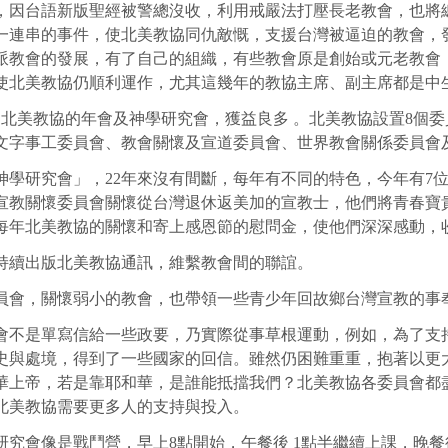
，因台語新版聖經被警總沒收，利用戒嚴法打壓長老教會，也將
一連串的事件，使北美教協同仇敵慨，支援台灣被逼迫的教會，
派教會的發展，有了自己的組織，有些教會原是創始或元老教會
使北美教協仍順利運作，尤其這幾年的教協主席、副主席都
加北美教協的年會及神學研究會，獲益良多 。北美教協設置8個
、文字事工委員會、教會關懷及宣道委員會、世界教會關係委
神學研究會」，22年來沒有間斷，每年有不同的特色，今年有7
宣教關懷委員會關懷從台灣退休返美加的宣教士，他們將青春寶
每年北美教協的關懷和寄上感恩節的慰問金，使他們深深感動，
持續出版北美教協通訊，維繫教會間的聯誼。
員會，關懷弱小的教會，也帶領一些青少年回故鄉台灣宣教的事
會不是單寫信給一些政要，乃實際從事草根運動，例如，為了支持
史與處境，得到了一些國家的回信。雖然仍困難重重，抱著以更
華上帝，若是靠耶和華，是誰能抵擋我們？北美教協各委員會都
。北美教協需要更多人的支持與投入。
研究會像是戰鬥營，早上8點開始，午餐後 1點半繼續上課，晚