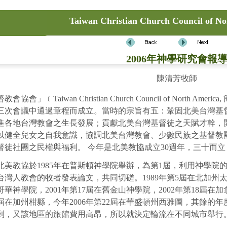
Taiwan Christian Church Council of N
2006年神學研究會報
陳清芳牧師
﹝Taiwan Christian Church Council of North Ame
三次會議中通過章程而成立。當時的宗旨有五：鞏固北美台灣基
進各地台灣教會之生長發展；貢獻北美台灣基督徒之天賦才幹，
以健全兒女之自我意識，協調北美台灣教會、少數民族之基督教
督徒社團之民權與福利。 今年是北美教協成立30週年，三十
北美教協於1985年在普斯頓神學院舉辦，為第1屆，利用神學
灣人教會的牧者發表論文，共同切磋。1989年第5屆在北加州太平
哥華神學院，2001年第17屆在舊金山神學院，2002年第18屆在
21屆在加州柑縣，今年2006年第22屆在華盛頓州西雅圖，其餘的
到，又該地區的旅館費用高昂，所以就決定輪流在不同城市舉