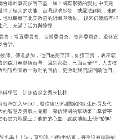
總會總幹事高俊明下監，加上國際形勢的變化 中美建
發揮了極大的功能。台灣經濟起發，戒嚴法解除，走向
，也就脫離了北美教協的組織與活動。 後來仍陸續有些
是中生代，充滿了活力與憧憬。
委員會：常置委員會、音樂委員會、教育委員會、退休宣
員會及會計。
位牧師、傳道參加，他們感受至深，如獲至寶 ，表示願
貴的歲月奉獻給台灣，回到家鄉，已面目全非，人去樓
收到這些宣教士激動的回信，更激勵我們該回饋他們。
奉與學習，訓練後起之秀來接棒。
台灣加入WHO，發信給190個國家的衛生部長及代
大的智慧及勇氣去克服，深信我國的幫助來自掌管宇
盡心盡力地擺上了他們的心血，默默地獻上他們的時
餐後也馬上上課，直到晚上9點半結束，幾乎沒有準時結