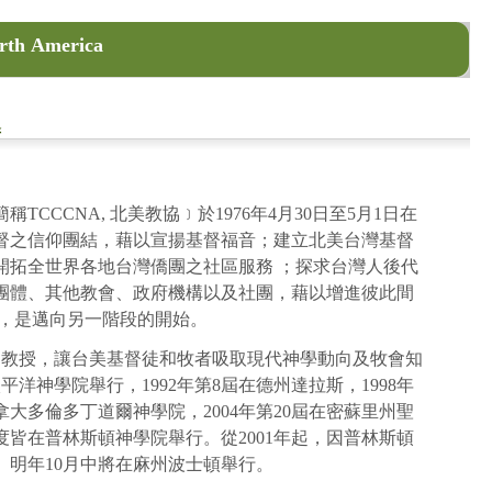
orth America
導
rica, 簡稱TCCCNA, 北美教協﹞於1976年4月30日至5月1日在
督之信仰團結，藉以宣揚基督福音；建立北美台灣基督
開拓全世界各地台灣僑團之社區服務 ；探求台灣人後代
團體、其他教會、政府機構以及社團，藉以增進彼此間
而立，是邁向另一階段的開始。
院的教授，讓台美基督徒和牧者吸取現代神學動向及牧會知
洋神學院舉行，1992年第8屆在德州達拉斯，1998年
加拿大多倫多丁道爾神學院，2004年第20屆在密蘇里州聖
年度皆在普林斯頓神學院舉行。從2001年起，因普林斯頓
行。明年10月中將在麻州波士頓舉行。