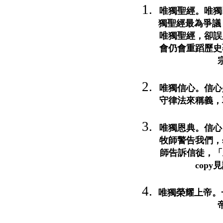
唯獨聖經。唯獨
獨聖經最為爭議
唯獨聖經，卻誤
會仍會重蹈歷史
唯獨信心。信心
守律法來稱義，
唯獨恩典。信心
牧師警告我們，
師告訴信徒，「上
cop
唯獨榮耀上帝。