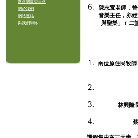
教會關懷委員會
陳志宐老師，曾
關於我們
音樂主任，亦經
網站連結
與聖樂」﹝二堂：God 
與我們聯絡
兩位原住民牧師
林興隆長
蔡
課程集中在三天半，