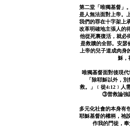
第二堂「唯獨基督」
是人無法面對上帝。
我們的罪在十字架上
改革明確地主張人的
他從死裏復活，就必得
是救贖的全部。安瑟倫
上帝的兒子道成肉身的必
穌，
唯獨基督面對後現代
「除耶穌以外，別
救。」﹝徒4:12﹞
③普救論
多元化社會的本身有
耶穌基督的權柄，祂
作我的門徒，奉