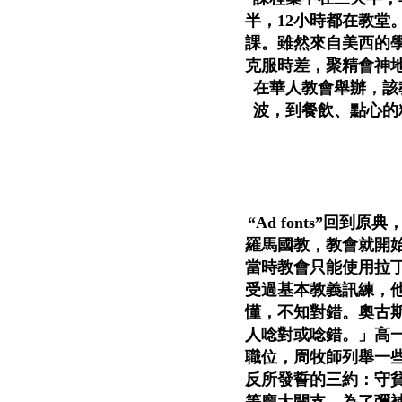
半，12小時都在教
課。雖然來自美西的
克服時差，聚精會神
在華人教會舉辦，該
波，到餐飲、點心的
“Ad fonts”
羅馬國教，教會就開
當時教會只能使用拉丁
受過基本教義訊練，
懂，不知對錯。奧古
人唸對或唸錯。」高
職位，周牧師列舉一
反所發誓的三約：守
等龐大開支，為了彌