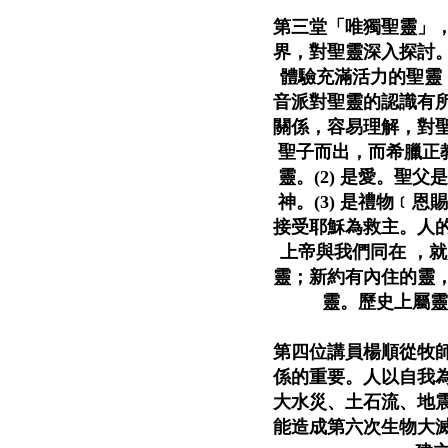
第三堂「唯獨聖靈」，R
界，對聖靈深入探討
體驗充滿活力的聖靈
音派對聖靈的認識有
關係，容易理解，對
聖子而出，而希臘正教
靈。(2) 是愛。聖
神。(3) 是禮物﹝
接受耶穌為救主。人
上帝與我們同在 ，
靈；新約有內住的靈
靈。歷史上屬
第四位講員楊順從牧
係的重要。人以自我
大水災、土石流、地
能造成第六次生物大