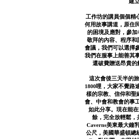
建
工作坊的講員個個精心
何用故事講道，原住
的困境及應對，參加
敬拜的內容、程序和
會議，我們可以選擇
我們在服事上能善其
還破費贈送昂貴
這次會後三天半的旅
1800哩，大家不覺
樣的宗教、信仰和聖經
會、中會和教會的事
如此分享。現在能在
餘，完全放輕鬆，共
Caverns美東最大鐘
公尺，美國華盛頓總統於