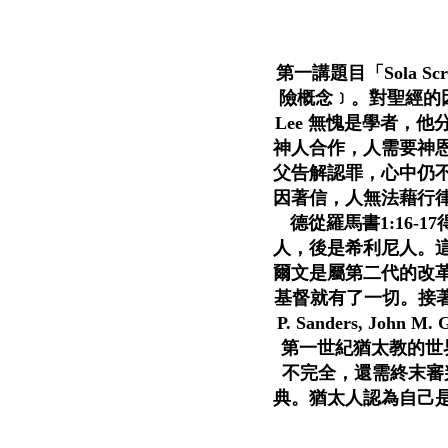
第一講題目「Sola Scri
險概念﹞。對聖經的
Lee 無愧是學者，
神人合作，人需要神
父告解認罪，心中仍
因著信，人無法藉行
德從羅馬書1:16
人，後是希利尼人。
爾文是屬第二代的改
基督就有了一切。接著，Rev
P. Sanders, Jo
第一世紀猶太教的世界
不完全，還需終末審
典。猶太人認為自己