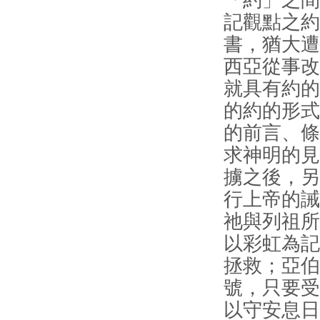
「約」之間
記觀點之約
書，猶大遭
西亞從事改
就具有約的
的約的形式
的前言、條
求神明的見
擄之後，另
行上帝的誡
祂與列祖所
以彩虹為記
拯救；亞伯
號，只要受
以守安息日