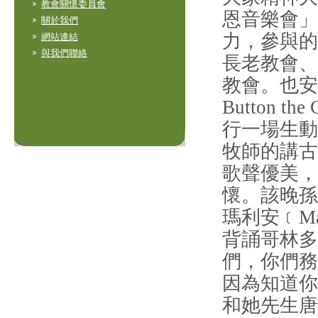
教會關懷委員會
恩音樂會」
關於我們
力，參與的
網站連結
與我們聯絡
長老教會、
教會。也安
Button
行一場生動
牧師的講古
歌聲優美，
懷。該晚孫
瑪利安﹝M
背誦哥林多
們，你們務
因為知道你
和她先生唐華