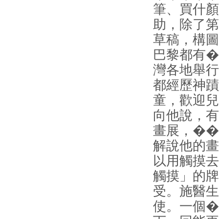
筆、買什顏
助，除了第
草稿，構圖
巴黎都有�
灣各地舉行
都經歷神蹟
童，歡迎兒
向他說，有
畫展，��
解說他的畫
以用觸摸去
觸摸」的牌
受。施醫生
使。一個�