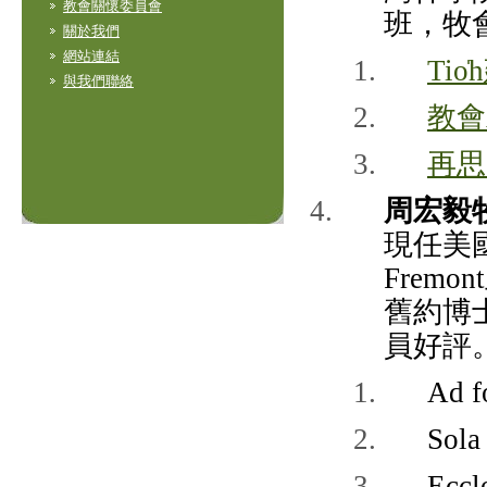
教會關懷委員會
班，牧
關於我們
網站連結
Ti
與我們聯絡
教會
再思
周宏毅
現任美國加州
Fremon
舊約博
員好評
Ad f
Sola
Eccl